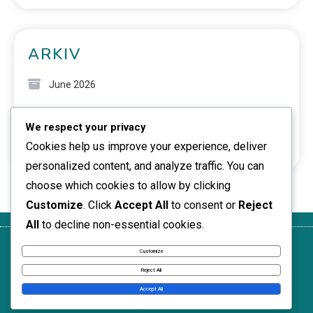
ARKIV
June 2026
April 2026
We respect your privacy
March 2026
Cookies help us improve your experience, deliver
personalized content, and analyze traffic. You can
choose which cookies to allow by clicking
Customize
. Click
Accept All
to consent or
Reject
All
to decline non-essential cookies.
Cookiepolicy
Dataskyddspolicy
Ta kontakt
Användarvillkor
Om
Customize
News Express © 2026. All Rights Reserved.
Reject All
Accept All