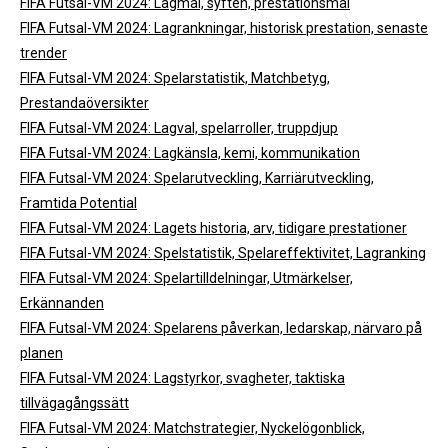
FIFA Futsal-VM 2024: Lagmål, syften, prestationsmål
FIFA Futsal-VM 2024: Lagrankningar, historisk prestation, senaste
trender
FIFA Futsal-VM 2024: Spelarstatistik, Matchbetyg,
Prestandaöversikter
FIFA Futsal-VM 2024: Lagval, spelarroller, truppdjup
FIFA Futsal-VM 2024: Lagkänsla, kemi, kommunikation
FIFA Futsal-VM 2024: Spelarutveckling, Karriärutveckling,
Framtida Potential
FIFA Futsal-VM 2024: Lagets historia, arv, tidigare prestationer
FIFA Futsal-VM 2024: Spelstatistik, Spelareffektivitet, Lagranking
FIFA Futsal-VM 2024: Spelartilldelningar, Utmärkelser,
Erkännanden
FIFA Futsal-VM 2024: Spelarens påverkan, ledarskap, närvaro på
planen
FIFA Futsal-VM 2024: Lagstyrkor, svagheter, taktiska
tillvägagångssätt
FIFA Futsal-VM 2024: Matchstrategier, Nyckelögonblick,