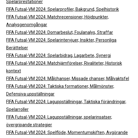
Spelarprestationer
FIFA Futsal-VM 2024: Spelarprofiler, Bakgrund, Spelhistorik
FIFA Futsal-VM 2024: Matchrecensioner, Höjdpunkter,
Analysgenomgångar
FIFA Futsal-VM 2024: Domarbeslut, Foulanalys, Straffar
FIFA Futsal-VM 2024: Spelarintervjuer, Insikter, Personliga
Berättelser
FIFA Futsal-VM 2024: Spelarbidrag, Lagarbete, Synergi
FIFA Futsal-VM 2024: Matchjämförelser, Rivaliteter, Historisk
kontext
FIFA Futsal-VM 2024: Målchanser, Missade chanser, Målvaktsfel
FIFA Futsal-VM 2024: Taktiska formationer, Målmönster,
Defensiva uppställningar
FIFA Futsal-VM 2024: Laguppställningar, Taktiska förändringar,
Spelarroller
FIFA Futsal-VM 2024: Laguppställningar, spelarinsatser,
övergripande strategier
FIFA Futsal-VM 2024: Spelflöde, Momentumskiften, Avgörande