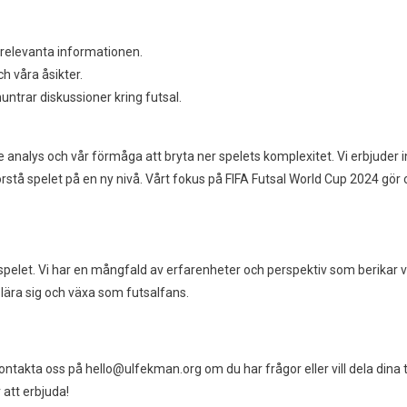
 relevanta informationen.
ch våra åsikter.
trar diskussioner kring futsal.
analys och vår förmåga att bryta ner spelets komplexitet. Vi erbjuder i
örstå spelet på en ny nivå. Vårt fokus på FIFA Futsal World Cup 2024 gör os
spelet. Vi har en mångfald av erfarenheter och perspektiv som berikar 
 lära sig och växa som futsalfans.
 kontakta oss på
hello@ulfekman.org
om du har frågor eller vill dela dina 
 att erbjuda!