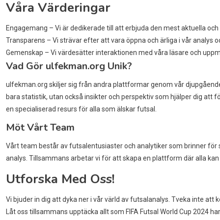
Våra Värderingar
Engagemang – Vi är dedikerade till att erbjuda den mest aktuella och
Transparens – Vi strävar efter att vara öppna och ärliga i vår analys o
Gemenskap – Vi värdesätter interaktionen med våra läsare och uppmun
Vad Gör ulfekman.org Unik?
ulfekman.org skiljer sig från andra plattformar genom vår djupgående 
bara statistik, utan också insikter och perspektiv som hjälper dig att f
en specialiserad resurs för alla som älskar futsal.
Möt Vårt Team
Vårt team består av futsalentusiaster och analytiker som brinner för 
analys. Tillsammans arbetar vi för att skapa en plattform där alla kan
Utforska Med Oss!
Vi bjuder in dig att dyka ner i vår värld av futsalanalys. Tveka inte att
Låt oss tillsammans upptäcka allt som FIFA Futsal World Cup 2024 har