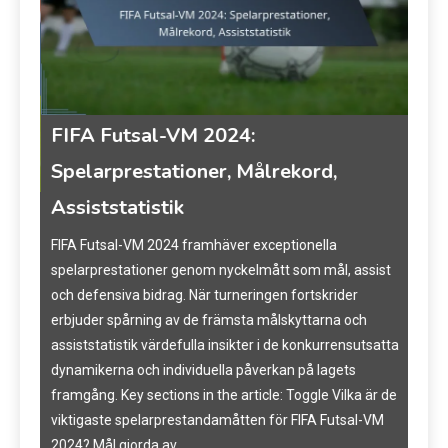
FIFA Futsal-VM 2024:
FI
Spelarprestationer, Målrekord,
syf
Assiststatistik
gar,
FIFA
strä
FIFA Futsal-VM 2024 framhäver exceptionella
att 
spelarprestationer genom nyckelmått som mål, assist
omed
och defensiva bidrag. När turneringen fortskrider
pres
erbjuder spårning av de främsta målskyttarna och
lång
assiststatistik värdefulla insikter i de konkurrensutsatta
främ
dynamikerna och individuella påverkan på lagets
raft.
secti
framgång. Key sections in the article: Toggle Vilka är de
rann
viktigaste spelarprestandamåtten för FIFA Futsal-VM
i
Tea
2024? Mål gjorda av…
ion.