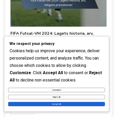
FIFA Futsal-VM 2024: Lagets historia, arv,
tidigare prestationer
We respect your privacy
31/03/2026
Marco Valente
Teamets prestation
Cookies help us improve your experience, deliver
personalized content, and analyze traffic. You can
FIFA Futsal-VM 2024 visar den rika historien och arvet från
choose which cookies to allow by clicking
landslag som har format sporten genom åren. När länder
utvecklar sina futsalprogram bidrar de till en väv av
Customize
. Click
Accept All
to consent or
Reject
prestationer och kulturell betydelse som ökar spelets
All
to decline non-essential cookies.
globala popularitet. Denna turnering framhäver inte bara
Customize
konkurrensens excellens utan firar också de minnesvärda
Reject All
ögonblick som definierar futsals utveckling på […]
Accept All
Read More