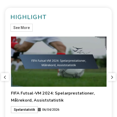
HIGHLIGHT
See More
FIFA Futsal-VM 2024: Spelarprestationer,
FI
Målrekord, Assiststatistik
pr
06/04/2026
Spelarstatistik
T
ier