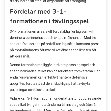
disciplinerad strategi är avgörande för framgång.
Fördelar med 3-1-
formationen i tävlingsspel
3-1-formationen är särskilt fördelaktig för lag som vill
dominera bollinnehavet och skapa målchanser. Med tre
spelare fokuserade på anfall kan lag sätta konstant press
på motståndarens försvar, vilket ökar sannolikheten för
att göra mål.
Denna formation möjliggör intrikata passningsspel och
snabb bollrörelse, vilket kan desorientera försvararna. Den
enda försvararen kan effektivt hantera defensiva
uppgifter, förutsatt att de är skickliga på att avbryta
passningar och blockera skott.
Vidare kan 3-1-formationen underlätta ett högt pressande
spel, vilket tvingar motståndarna till misstag och återfår
bollinnehavet snabbt. Men lag måste säkerställa att den