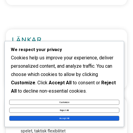
LÄNKAR
We respect your privacy
Om
Cookies help us improve your experience, deliver
personalized content, and analyze traffic. You can
Ta kontakt
choose which cookies to allow by clicking
Allt innehåll
Customize
. Click
Accept All
to consent or
Reject
All
to decline non-essential cookies.
Customize
SENASTE INLÄGG
Reject All
Accept All
FIFA Futsal-VM 2024: Lagjusteringar, strategier under
spelet, taktisk flexibilitet