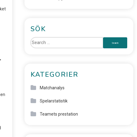
ket
SÖK
-
KATEGORIER
Matchanalys
den
Spelarstatistik
Teamets prestation
d