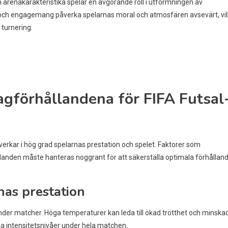
 arenakarakteristika spelar en avgörande roll i utformningen av
och engagemang påverka spelarnas moral och atmosfären avsevärt, vil
 turnering.
agförhållandena för FIFA Futsal
erkar i hög grad spelarnas prestation och spelet. Faktorer som
landen måste hanteras noggrant för att säkerställa optimala förhållan
nas prestation
nder matcher. Höga temperaturer kan leda till ökad trötthet och minska
ga intensitetsnivåer under hela matchen.