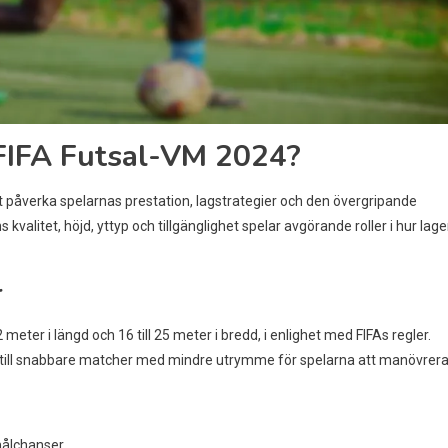
 FIFA Futsal-VM 2024?
t påverka spelarnas prestation, lagstrategier och den övergripande
alitet, höjd, yttyp och tillgänglighet spelar avgörande roller i hur lag
r
eter i längd och 16 till 25 meter i bredd, i enlighet med FIFAs regler.
a till snabbare matcher med mindre utrymme för spelarna att manövrera
målchanser.