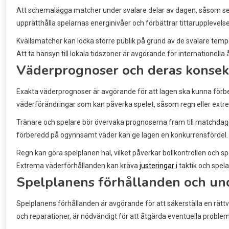
Att schemalägga matcher under svalare delar av dagen, såsom sen eft
upprätthålla spelarnas energinivåer och förbättrar tittarupplevels
Kvällsmatcher kan locka större publik på grund av de svalare temp
Att ta hänsyn till lokala tidszoner är avgörande för internationella
Väderprognoser och deras konsek
Exakta väderprognoser är avgörande för att lagen ska kunna förber
väderförändringar som kan påverka spelet, såsom regn eller ext
Tränare och spelare bör övervaka prognoserna fram till matchdagen
förberedd på ogynnsamt väder kan ge lagen en konkurrensfördel.
Regn kan göra spelplanen hal, vilket påverkar bollkontrollen och s
Extrema väderförhållanden kan kräva
justeringar i
taktik och spela
Spelplanens förhållanden och un
Spelplanens förhållanden är avgörande för att säkerställa en rättvi
och reparationer, är nödvändigt för att åtgärda eventuella probl