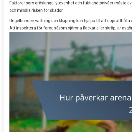
Faktorer som gräslängd, ytevenhet och fuktighetsnivåer måste öve
och minska risken för skador.
Regelbunden vattning och klippning kan hjälpa till att upprätthålla o
Att inspektera för faror, såsom ojämna fläckar eller skräp, är av