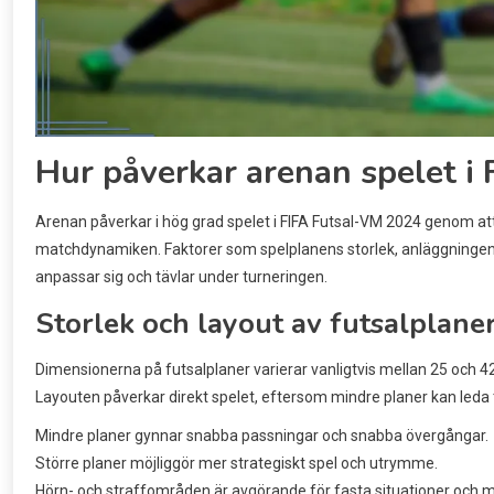
Hur påverkar arenan spelet i
Arenan påverkar i hög grad spelet i FIFA Futsal-VM 2024 genom at
matchdynamiken. Faktorer som spelplanens storlek, anläggningens kv
anpassar sig och tävlar under turneringen.
Storlek och layout av futsalplane
Dimensionerna på futsalplaner varierar vanligtvis mellan 25 och 42 m
Layouten påverkar direkt spelet, eftersom mindre planer kan led
Mindre planer gynnar snabba passningar och snabba övergångar.
Större planer möjliggör mer strategiskt spel och utrymme.
Hörn- och straffområden är avgörande för fasta situationer och 