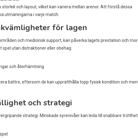
storlek och layout, vilket kan variera mellan arenor. Att förstå dessa
ika utmaningarna i varje match.
ekvämligheter för lagen
områden och medicinsk support, kan påverka lagets prestation och mor
 spel utan distraktioner eller obehag.
ningar och återhämtning.
stera bättre, eftersom de kan upprätthålla topp fysisk kondition och men
llighet och strategi
ergripande strategi. Minskade syrenivåer kan leda till snabbare trötthet
spel.