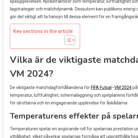
spelupplevelsen. Nyckelfaktorer som temperatur, luftfuktighet och
lagstrategier och matchdynamik. Dessutom kan publikens energi 
gör det viktigt att ta hänsyn till dessa element för en framgångsrik
Key sections in the article:
Vilka är de viktigaste matchd
VM 2024?
De viktigaste matchdagförhållandena för
FIFA Futsal
–
VM 2024
påv
temperatur, luftfuktighet, schemaläggning och spelplanens förhål
för idrottarna och en engagerande upplevelse för åskådarna.
Temperaturens effekter på spelar
Temperaturen spelar en avgörande roll för spelarnas prestation u
uthållighet, vilket påverkar spelarnas förmåga att upprätthålla hö