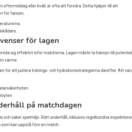
ermiddag eller kväll, är ofta att föredra. Detta hjälper till att
en för fansen.
eraturerna.
 åskådare.
venser för lagen
eda sig effektivt inför matcherna. Lagen måste ta hänsyn till potentiel
rem värme.
 för att justera tränings- och hydrationsstrategierna därefter. Att var
pelarsäkerheten.
rbyten.
derhåll på matchdagen
s och säker spelmiljö. Rätt underhåll, inklusive regelbundna inspektione
em som kan uppstå före en match.