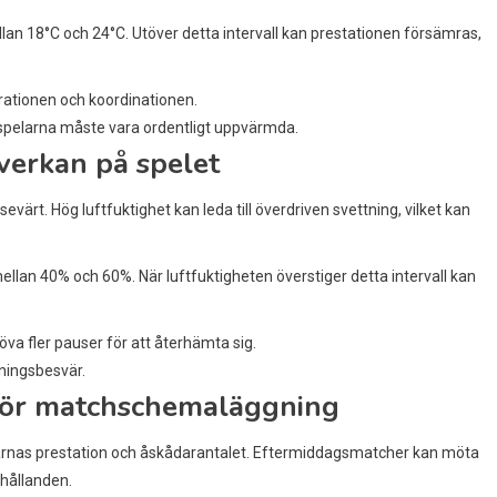
llan 18°C och 24°C. Utöver detta intervall kan prestationen försämras,
rationen och koordinationen.
 spelarna måste vara ordentligt uppvärmda.
verkan på spelet
ärt. Hög luftfuktighet kan leda till överdriven svettning, vilket kan
mellan 40% och 60%. När luftfuktigheten överstiger detta intervall kan
va fler pauser för att återhämta sig.
ndningsbesvär.
 för matchschemaläggning
rnas prestation och åskådarantalet. Eftermiddagsmatcher kan möta
hållanden.