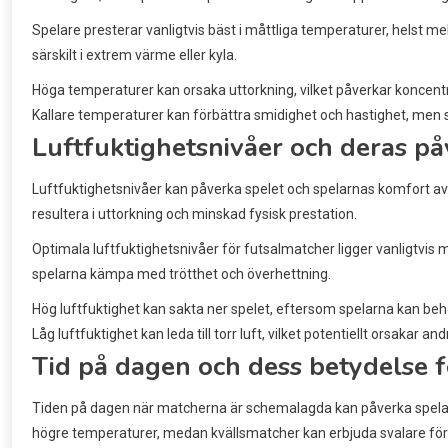
Spelare presterar vanligtvis bäst i måttliga temperaturer, helst me
särskilt i extrem värme eller kyla.
Höga temperaturer kan orsaka uttorkning, vilket påverkar koncent
Kallare temperaturer kan förbättra smidighet och hastighet, men
Luftfuktighetsnivåer och deras på
Luftfuktighetsnivåer kan påverka spelet och spelarnas komfort avsev
resultera i uttorkning och minskad fysisk prestation.
Optimala luftfuktighetsnivåer för futsalmatcher ligger vanligtvis 
spelarna kämpa med trötthet och överhettning.
Hög luftfuktighet kan sakta ner spelet, eftersom spelarna kan behö
Låg luftfuktighet kan leda till torr luft, vilket potentiellt orsakar a
Tid på dagen och dess betydelse
Tiden på dagen när matcherna är schemalagda kan påverka spela
högre temperaturer, medan kvällsmatcher kan erbjuda svalare för