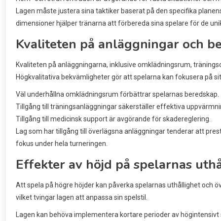
Lagen måste justera sina taktiker baserat på den specifika planens 
dimensioner hjälper tränarna att förbereda sina spelare för de un
Kvaliteten på anläggningar och b
Kvaliteten på anläggningarna, inklusive omklädningsrum, tränings
Högkvalitativa bekvämligheter gör att spelarna kan fokusera på sitt
Väl underhållna omklädningsrum förbättrar spelarnas beredskap.
Tillgång till träningsanläggningar säkerställer effektiva uppvärm
Tillgång till medicinsk support är avgörande för skadereglering.
Lag som har tillgång till överlägsna anläggningar tenderar att pre
fokus under hela turneringen.
Effekter av höjd på spelarnas uthå
Att spela på högre höjder kan påverka spelarnas uthållighet och öv
vilket tvingar lagen att anpassa sin spelstil.
Lagen kan behöva implementera kortare perioder av högintensivt 