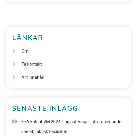
LÄNKAR
Om
Ta kontakt
Allt innehåll
SENASTE INLÄGG
FIFA Futsal-VM 2024: Lagjusteringar, strategier under
spelet, taktisk flexibilitet