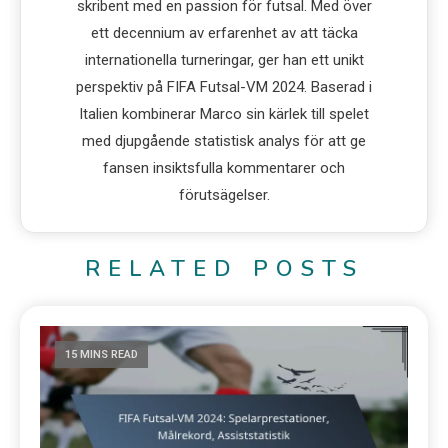
skribent med en passion för futsal. Med över
ett decennium av erfarenhet av att täcka
internationella turneringar, ger han ett unikt
perspektiv på FIFA Futsal-VM 2024. Baserad i
Italien kombinerar Marco sin kärlek till spelet
med djupgående statistisk analys för att ge
fansen insiktsfulla kommentarer och
förutsägelser.
RELATED POSTS
15 MINS READ