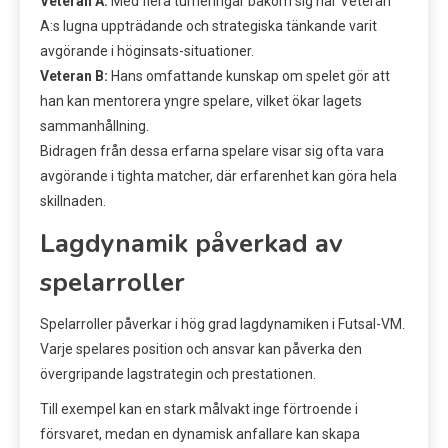
Veteran A:
Med flera turneringar bakom sig har Veteran
A:s lugna uppträdande och strategiska tänkande varit
avgörande i höginsats-situationer.
Veteran B:
Hans omfattande kunskap om spelet gör att
han kan mentorera yngre spelare, vilket ökar lagets
sammanhållning.
Bidragen från dessa erfarna spelare visar sig ofta vara
avgörande i tighta matcher, där erfarenhet kan göra hela
skillnaden.
Lagdynamik påverkad av
spelarroller
Spelarroller påverkar i hög grad lagdynamiken i Futsal-VM.
Varje spelares position och ansvar kan påverka den
övergripande lagstrategin och prestationen.
Till exempel kan en stark målvakt inge förtroende i
försvaret, medan en dynamisk anfallare kan skapa