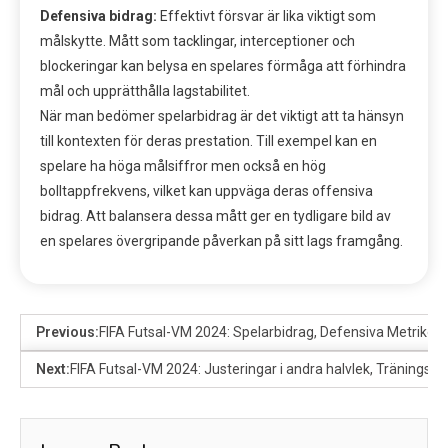
Defensiva bidrag:
Effektivt försvar är lika viktigt som
målskytte. Mått som tacklingar, interceptioner och
blockeringar kan belysa en spelares förmåga att förhindra
mål och upprätthålla lagstabilitet.
När man bedömer spelarbidrag är det viktigt att ta hänsyn
till kontexten för deras prestation. Till exempel kan en
spelare ha höga målsiffror men också en hög
bolltappfrekvens, vilket kan uppväga deras offensiva
bidrag. Att balansera dessa mått ger en tydligare bild av
en spelares övergripande påverkan på sitt lags framgång.
Previous:
FIFA Futsal-VM 2024: Spelarbidrag, Defensiva Metriker
Next:
FIFA Futsal-VM 2024: Justeringar i andra halvlek, Träningsst