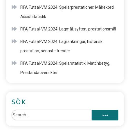
FIFA Futsal-VM 2024: Spelarprestationer, Målrekord,
Assiststatistik
FIFA Futsal-VM 2024: Lagmål, syften, prestationsmål
FIFA Futsal-VM 2024: Lagrankningar, historisk
prestation, senaste trender
FIFA Futsal-VM 2024: Spelarstatistik, Matchbetyg,
Prestandaöversikter
SÖK