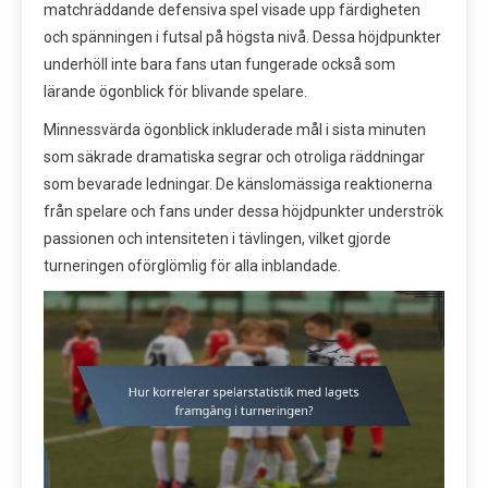
matchräddande defensiva spel visade upp färdigheten
och spänningen i futsal på högsta nivå. Dessa höjdpunkter
underhöll inte bara fans utan fungerade också som
lärande ögonblick för blivande spelare.
Minnessvärda ögonblick inkluderade mål i sista minuten
som säkrade dramatiska segrar och otroliga räddningar
som bevarade ledningar. De känslomässiga reaktionerna
från spelare och fans under dessa höjdpunkter underströk
passionen och intensiteten i tävlingen, vilket gjorde
turneringen oförglömlig för alla inblandade.