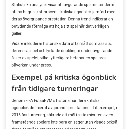
Statistiska analyser visar att avgörande spelare tenderar
att ha högre skottprocent i kritiska ögonblick jämfört med
deras övergripande prestation. Denna trend indikerar en
betydande förmåga att höja sitt spel när det verkligen
gäller.
Vidare inkluderar historiska data ofta mått som assists,
defensiva spel och lyckade dribblingar under avgörande
faser av spelet, vilket ytterligare betonar en spelares
påverkan under press.
Exempel på kritiska ögonblick
från tidigare turneringar
Genom FIFA Futsal-VM:s historia har flera kritiska
ögonblick definierat avgörande prestationer. Till exempel, i
2016 års turnering, säkrade ett mål i sista minuten av en
framstående spelare inte bara en seger utan visade också