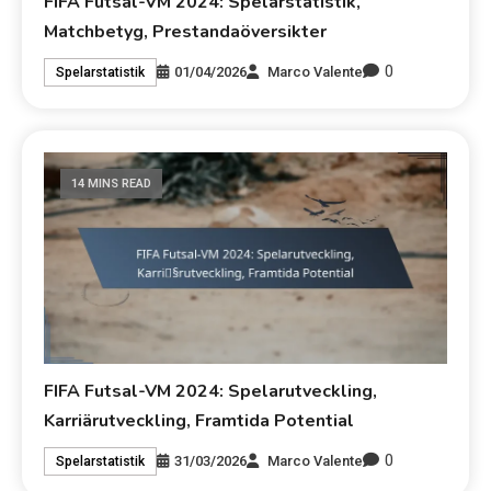
FIFA Futsal-VM 2024: Spelarstatistik,
Matchbetyg, Prestandaöversikter
0
01/04/2026
Marco Valente
Spelarstatistik
14 MINS READ
FIFA Futsal-VM 2024: Spelarutveckling,
Karriärutveckling, Framtida Potential
0
31/03/2026
Marco Valente
Spelarstatistik