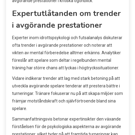
avgörande prestationer i kritiska ögonblick.
Expertutlåtanden om trender
i avgörande prestationer
Experter inom idrottspsykologi och futsalanalys diskuterar
ofta trender i avgörande prestationer och noterar att
vikten av mental förberedelse alltmer erkänns. Analytiker
föreslår att spelare som deltar i regelbunden mental
träning har större chans att lyckas i högtryckssituationer.
Vidare indikerar trender att lag med stark betoning på att
utveckla avgörande spelare tenderar att prestera bättre i
turneringar. Tränare fokuserar nu på att skapa miljöer som
främjar motståndskraft och självförtroende bland sina
spelare.
Sammanfattningsvis betonar expertinsikter den växande
förståelsen för de psykologiska aspekterna av avgörande
prestationer, vilket tyder på att framtida turneringar kan