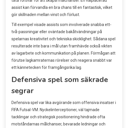
täta försvar för att skapa målchanser. En välplacerad
assist kan förvandla en bra chans till en fantastisk, vilket
gör skillnaden mellan vinst och förlust.
Till exempel visade assists som involverade snabba ett-
två-passningar eller oväntade bakåtvändningar på
spelarnas kreativitet och tekniska skicklighet. Sådana spel
resulterade inte bara i mål utan framhävde också vikten
av lagarbete och kommunikation på planen. Förmågan att
förutse lagkamraternas rörelser och reagera snabbt var
ett kännetecken för framgångsrika lag.
Defensiva spel som säkrade
segrar
Defensiva spel var lika avgörande som offensiva insatser i
FIFA Futsal-VM. Nyckelinterceptioner, väl tajmade
tacklingar och strategisk positionering hindrade ofta
motståndarnas målchanser, bevarade ledningar och