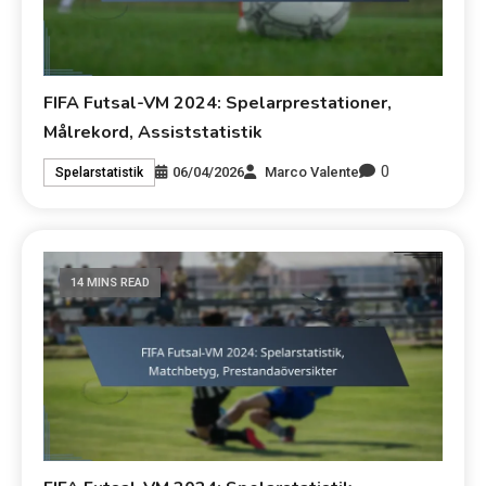
FIFA Futsal-VM 2024: Spelarprestationer,
Målrekord, Assiststatistik
0
06/04/2026
Marco Valente
Spelarstatistik
14 MINS READ