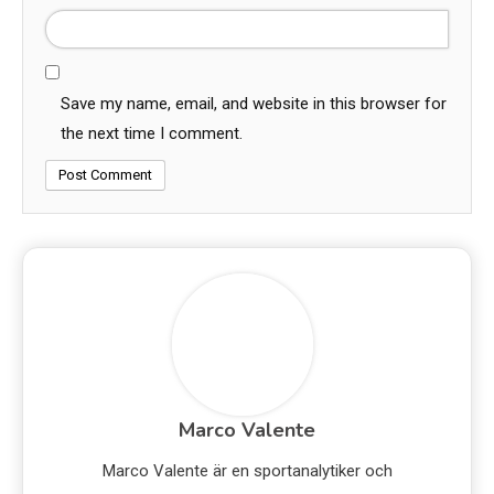
Save my name, email, and website in this browser for
the next time I comment.
Marco Valente
Marco Valente är en sportanalytiker och