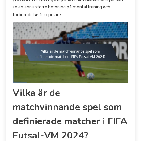
se en ännu större betoning på mental träning och
förberedelse för spelare.
Vilka är de
matchvinnande spel som
definierade matcher i FIFA
Futsal-VM 2024?